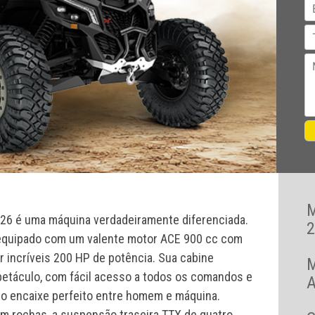
026 é uma máquina verdadeiramente diferenciada.
2
 equipado com um valente motor ACE 900 cc com
ar incríveis 200 HP de potência. Sua cabine
spetáculo, com fácil acesso a todos os comandos e
A
r o encaixe perfeito entre homem e máquina.
 em rochas, a suspensão traseira TTX de quatro