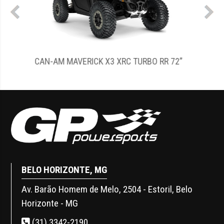
O RR 72”
CAN-AM MAVERICK R MAX XRC
BELO HORIZONTE, MG
Av. Barão Homem de Melo, 2504 - Estoril, Belo
Horizonte - MG
(31) 3342-2190