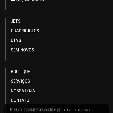
JETS
QUADRICICLOS
UTVS
SEMINOVOS
BOUTIQUE
SERVIÇOS
NOSSA LOJA
CONTATO
POLÍTICA DE PRIVACIDADE
Nossos sites utilizam cookies para melhorar a sua